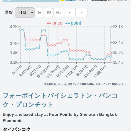
（ラウンジ設置ホテルのみ）,客室アップグレード有（スイート含む）
その他情報：
ルーフトップバー,地元クラフトビール専門店,ナイトマーケット
ツアー手配
通貨
1w
1M
ALL
<
>
More...
price
point
4.2K
28.1K
ルメリディアン・ペタリンジャヤ
22.4K
新しくオープンしたペタリンジャヤの5つ星ホテルで、豪華な客室
3.7K
とマレーシアらしいアートが特徴です。
18.9K
3.4K
マレーシア
ペタリンジャヤ
最低価格目安:￥
380 MYR
情報サイト:Suitesmile
3.1K
15.4K
開業:2018年
8/16(Sat)
8/10(Sun)
8/25(Mon)
8/4(Mon)
8/19(Tue)
8/13(Wed)
8/28(Thu)
8/7(Thu)
8/22(Fri)
8/1(Fri)
Marriott Bonvoyで価格をみる
プラチナエリート特典：
ウェルカムギフト朝食選択可,ラウンジアクセス有,客
室アップグレード有（スイート含む）,M Clubラウンジ・ジャズナイト
※手数料別。レートは目安ですので最新の情報は公式サイトでご確認ください。
その他情報：
ルーフトップバー
フォーポイントバイシェラトン・バンコ
More...
ク・プロンチット
フォーポイントバイシェラトン・澎湖
Enjoy a relaxed stay at Four Points by Sheraton Bangkok
澎湖に位置するフォーポイントバイシェラトンです。快適な客室
Ploenchit
と魅力的な施設が整っております。
タイ
バンコク
台湾
澎湖