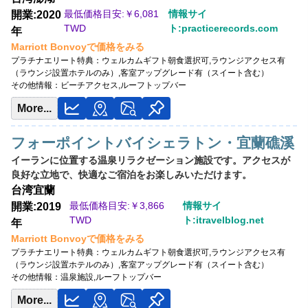
最低価格目安:￥
6,081
情報サイ
開業:2020
開業:2025年2月
TWD
ト:practicerecords.com
年
最低価格目安:￥
3,040 THB
Marriott Bonvoyで価格をみる
情報サイト:YouTube
プラチナエリート特典：
ウェルカムギフト朝食選択可,ラウンジアクセス有
Marriott Bonvoyで価格をみる
（ラウンジ設置ホテルのみ）,客室アップグレード有（スイート含む）
その他情報：
ビーチアクセス,ルーフトップバー
プラチナエリート特典：
ウェルカムギフト朝食選択可,ラウンジアクセス有（ラ
ウンジ設置ホテルのみ）,客室アップグレード有（スイート含む）
More...
その他情報：
ルーフトップバー,地元クラフトビール専門店,ナイトマーケットツ
アー手配
フォーポイントバイシェラトン・宜蘭礁溪
イーランに位置する温泉リラクゼーション施設です。アクセスが
良好な立地で、快適なご宿泊をお楽しみいただけます。
台湾
宜蘭
最低価格目安:￥
3,866
情報サイ
開業:2019
TWD
ト:itravelblog.net
年
Marriott Bonvoyで価格をみる
プラチナエリート特典：
ウェルカムギフト朝食選択可,ラウンジアクセス有
（ラウンジ設置ホテルのみ）,客室アップグレード有（スイート含む）
その他情報：
温泉施設,ルーフトップバー
More...