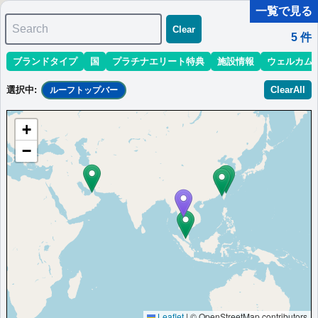
一覧で見る
Search
Clear
5
件
ブランドタイプ
国
プラチナエリート特典
施設情報
ウェルカム
マリオット最新情報
ホテル情報(アジア)
ホテル特典攻略
選択中
:
ClearAll
ルーフトップバー
＜
＞
1 - 5 件 / 全 5 件
+
並び替え
:
最低価格目安
開業時期
エリア
地域
−
フォーポイントバイシェラトン・バンコ
ク・プロンチット
Enjoy a relaxed stay at Four Points by Sheraton Bangkok
Ploenchit
タイ
バンコク
最低価格目安:￥
3,040
情報サイ
開業:2025年2
THB
ト:YouTube
月
Marriott Bonvoyで価格をみる
プラチナエリート特典：
ウェルカムギフト朝食選択可,ラウンジアクセス有
Leaflet
|
© OpenStreetMap contributors