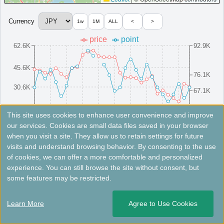
More...
Currency
1w
1M
ALL
<
>
札幌萬怡酒店
price
point
札幌現代飯店，環繞自然，設有北海道食材餐廳、溫泉與健身房。
62.6K
92.9K
北海道
日本
45.6K
76.1K
北海道
30.6K
開業: 2024
67.1K
起始價格預估:￥
16,150 JPY
15.6K
58.1K
Info site:Veronika's Adventure
8/16(Sat)
8/10(Sun)
8/25(Mon)
8/4(Mon)
8/19(Tue)
8/13(Wed)
8/28(Thu)
8/7(Thu)
8/22(Fri)
8/1(Fri)
This site uses cookies to enhance user convenience and improve
查看萬豪旅享家價格
our services. Cookies are small data files saved in your browser
其他白金會員禮遇：
行政酒廊使用權（僅限有酒廊飯店）,客房升等（含套
when you visit a site. They allow us to retain settings for future
房）；有酒廊則享用酒廊早餐
Fees not included. Rates are for reference only. Please check the official website for the latest information.
visits and understand browsing behavior. By consenting to the use
of cookies, we can offer a more comfortable and personalized
More...
留壽都威斯汀度假酒店
experience. You can still browse the site without consent, but
some features may be restricted.
北海道親子度假村，連續三年獲選日本最佳滑雪飯店。
＜
＞
1 - 2 of 2 results
北海道
Learn More
Agree to Use Cookies
日本
北海道