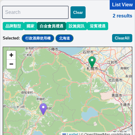
List View
Search
Clear
2
results
品牌類型
國家
白金會員禮遇
設施資訊
迎賓禮遇
＜
＞
1 - 2 of 2 results
Selected
:
ClearAll
行政酒廊使用權
北海道
Sort
:
起始價格預估
開業日期
地區
區域
+
留壽都威斯汀度假酒店
−
北海道親子度假村，連續三年獲選日本最佳滑雪飯店。
北海道
日本
北海道
開業: 2015
起始價格預估:￥
19,000 JPY
Info site:ogurigo.jp
查看萬豪旅享家價格
其他白金會員禮遇：
早餐選擇（迎賓禮遇）,行政酒廊使用權,可升等客房（含套
房）,行政酒廊僅限酒吧時段,
Leaflet
|
© OpenStreetMap contributors