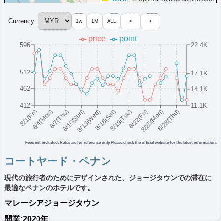
More...
Currency
1w
1M
ALL
<
>
コートヤード・クアラルンプール・サウス
price
point
596
22.4K
クアラルンプールのモダンなホテルで、快適な滞在に必要なすべ
てを提供します。
マレーシア
クアラルンプール
512
17.1K
最低価格目安:￥
276 MYR
情報サイト:FlyerTalk
開業:2023年
462
14.1K
Marriott Bonvoyで価格をみる
プラチナエリート特典：
ウェルカムギフト朝食選択可,ラウンジアクセス有
412
11.1K
（ラウンジ設置ホテルのみ）,客室アップグレード有（スイート含む）※ラウ
8/16(Sat)
8/10(Sun)
8/25(Mon)
8/4(Mon)
8/19(Tue)
8/13(Wed)
8/28(Thu)
8/7(Thu)
8/22(Fri)
8/1(Fri)
ンジ有の場合「ラウンジ朝食」固定,DJイベント参加
その他情報：
サイバージャヤ地区,AI会議室予約システム
More...
Fees not included. Rates are for reference only. Please check the official website for the latest information.
コートヤード・ペナン
コートヤード・マラッカ
現代の旅行者のためにデザインされた、ジョージタウンでの滞在に
セントピーターズ教会、リトルインディア、ジョンカーストリー
最適なペナンのホテルです。
ト、カンポンモーテンなどの観光地に近いホテル。
マレーシア
マラッカ
マレーシア
ジョージタウン
最低価格目安:￥
314 MYR
情報サイト:Tripadvisor
開業:2019年
開業:2020年