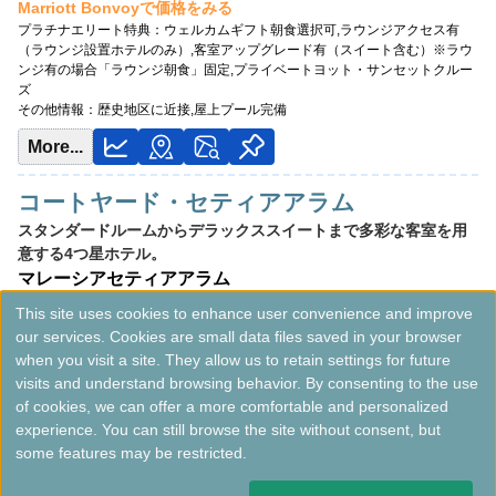
Marriott Bonvoyで価格をみる
最低価格目安:￥
380 MYR
プラチナエリート特典：
ウェルカムギフト朝食選択可,ラウンジアクセス有
情報サイト:milogging
（ラウンジ設置ホテルのみ）,客室アップグレード有（スイート含む）※ラウ
ンジ有の場合「ラウンジ朝食」固定,プライベートヨット・サンセットクルー
Marriott Bonvoyで価格をみる
ズ
プラチナエリート特典：
ウェルカムギフト朝食選択可,ラウンジアクセス有（ラ
その他情報：
歴史地区に近接,屋上プール完備
ウンジ設置ホテルのみ）,客室アップグレード有（スイート含む）※ラウンジ有
More...
の場合「ラウンジ朝食」固定,アフタヌーンティー無料（週末）
その他情報：
ジョージタウン世界遺産地区,アンティーク地図展示
コートヤード・セティアアラム
スタンダードルームからデラックススイートまで多彩な客室を用
意する4つ星ホテル。
マレーシア
セティアアラム
最低価格目安:￥
276 MYR
情報サイト:risoka17.com
開業:2022年
This site uses cookies to enhance user convenience and improve
Marriott Bonvoyで価格をみる
our services. Cookies are small data files saved in your browser
プラチナエリート特典：
ラウンジアクセス有（ラウンジ設置ホテルのみ）,客
when you visit a site. They allow us to retain settings for future
室アップグレード有（スイート含む）※ラウンジ有の場合「ラウンジ朝食」
visits and understand browsing behavior. By consenting to the use
固定
of cookies, we can offer a more comfortable and personalized
その他情報：
屋上インフィニティプール
experience. You can still browse the site without consent, but
More...
some features may be restricted.