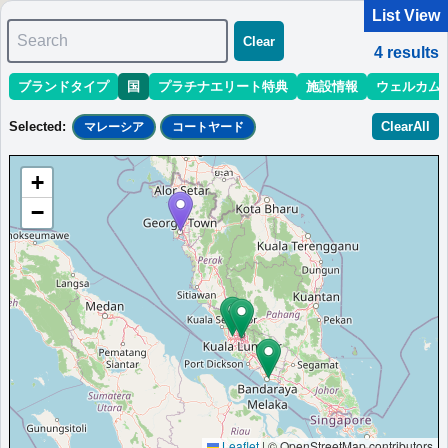
List View
Search
Clear
4
results
ブランドタイプ
国
プラチナエリート特典
施設情報
ウェルカム
マリオット最新情報
ホテル情報(アジア)
ホテル特典攻略
Selected
:
ClearAll
マレーシア
コートヤード
＜
＞
1 - 4 of 4 results
+
Sort
:
最低価格目安
開業時期
エリア
地域
−
コートヤード・ペナン
現代の旅行者のためにデザインされた、ジョージタウンでの滞在
に最適なペナンのホテルです。
マレーシア
ジョージタウン
最低価格目安:￥
380 MYR
情報サイト:milogging
開業:2020年
Marriott Bonvoyで価格をみる
プラチナエリート特典：
ウェルカムギフト朝食選択可,ラウンジアクセス有
（ラウンジ設置ホテルのみ）,客室アップグレード有（スイート含む）※ラウ
ンジ有の場合「ラウンジ朝食」固定,アフタヌーンティー無料（週末）
その他情報：
ジョージタウン世界遺産地区,アンティーク地図展示
Leaflet
|
© OpenStreetMap contributors