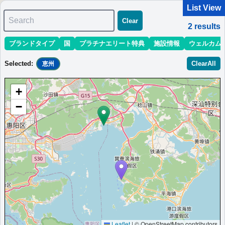
List View
Search
Clear
2
results
ブランドタイプ
国
プラチナエリート特典
施設情報
ウェルカム
マリオット最新情報
ホテル情報(アジア)
ホテル特典攻略
Selected
:
ClearAll
恵州
＜
＞
1 - 2 of 2 results
+
Sort
:
最低価格目安
開業時期
エリア
地域
−
シェラトン恵州ビーチリゾート
専用桟橋、ヴィラ、広大な芝生を備えたリゾートホテル。
中国
恵州
最低価格目安:￥
455 HKD
情報サイト:YouTube
開業:2008年
Marriott Bonvoyで価格をみる
プラチナエリート特典：
ウェルカムギフト朝食選択可,ラウンジアクセス有
（ラウンジ未設置の一部ホテルでは代替サービス提供有）,客室アップグレー
ド有（スイート含む）,5つの屋外プール利用,ビーチアクセス
その他情報：
大亜湾ビーチフロント,3棟ヴィラ,1898㎡宴会場
More...
Leaflet
|
© OpenStreetMap contributors