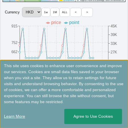
ルメリディアン小径湾
Currency
1w
1M
ALL
<
>
南シナ海のクリスタルウォーターを望む、ローカルとインターナ
price
point
915
45K
ショナル文化が融合したホテル。
中国
恵州
39K
最低価格目安:￥
798 HKD
情報サイト:Tripadvisor
開業:2016年
752
33K
Marriott Bonvoyで価格をみる
662
プラチナエリート特典：
ウェルカムギフト朝食選択可,ラウンジアクセス有,客
27K
室アップグレード有（スイート含む）,オーシャンスパ割引,自転車無料貸出
572
21K
その他情報：
小径湾ビーチフロント,297室全室オーシャンビュー,24時間バト
8/16(Sat)
8/10(Sun)
8/25(Mon)
8/4(Mon)
8/19(Tue)
8/13(Wed)
8/28(Thu)
8/7(Thu)
8/22(Fri)
8/1(Fri)
This site uses cookies to enhance user convenience and improve
ラー
our services. Cookies are small data files saved in your browser
More...
when you visit a site. They allow us to retain settings for future
Fees not included. Rates are for reference only. Please check the official website for the latest information.
visits and understand browsing behavior. By consenting to the use
of cookies, we can offer a more comfortable and personalized
シェラトン恵州ビーチリゾート
＜
＞
experience. You can still browse the site without consent, but
1 - 2 of 2 results
some features may be restricted.
専用桟橋、ヴィラ、広大な芝生を備えたリゾートホテル。
中国
恵州
Learn More
Agree to Use Cookies
開業:2008年
最低価格目安:￥
455 HKD